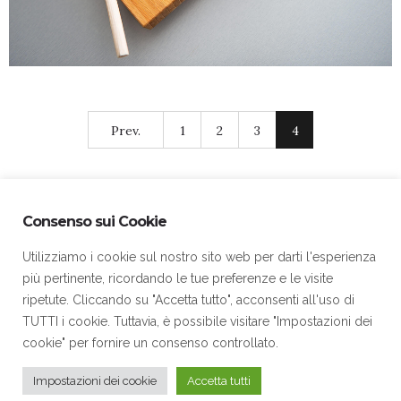
Prev.
1
2
3
4
Consenso sui Cookie
Utilizziamo i cookie sul nostro sito web per darti l'esperienza
più pertinente, ricordando le tue preferenze e le visite
Home Page
Contatti
Cookie Policy
Privacy Policy
ripetute. Cliccando su "Accetta tutto", acconsenti all'uso di
TUTTI i cookie. Tuttavia, è possibile visitare "Impostazioni dei
cookie" per fornire un consenso controllato.
Impostazioni dei cookie
Accetta tutti
© 2021 Onoranze Funebri Maioli - P. Iva: 03288560984